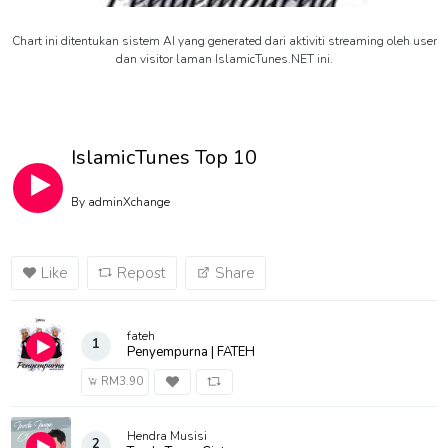
Chart ini ditentukan sistem AI yang generated dari aktiviti streaming oleh user
dan visitor laman IslamicTunes.NET ini.
IslamicTunes Top 10
By
adminXchange
Like
Repost
Share
fateh
1
Penyempurna | FATEH
RM3.90
Hendra Musisi
2