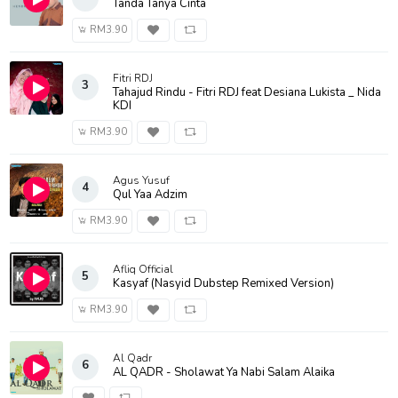
Tanda Tanya Cinta
RM3.90
Fitri RDJ
3
Tahajud Rindu - Fitri RDJ feat Desiana Lukista _ Nida
KDI
RM3.90
Agus Yusuf
4
Qul Yaa Adzim
RM3.90
Afliq Official
5
Kasyaf (Nasyid Dubstep Remixed Version)
RM3.90
Al Qadr
6
AL QADR - Sholawat Ya Nabi Salam Alaika